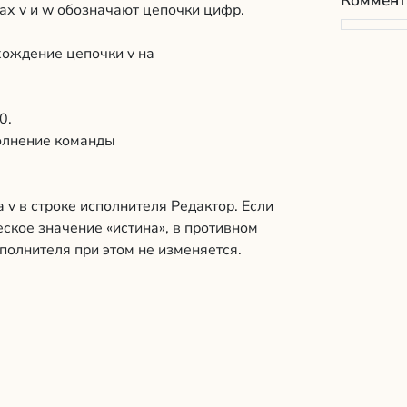
Коммент
ах v и w обозначают цепочки цифр.
хождение цепочки v на
0.
полнение команды
 v в строке исполнителя Редактор. Если
еское значение «истина», в противном
полнителя при этом не изменяется.