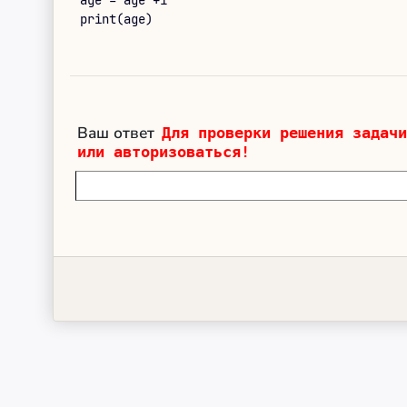
age = age +1

print(age)
Ваш ответ
Для проверки решения задачи
или авторизоваться!