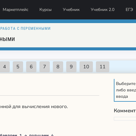
Маркетплейс
Курсы
Учебник
Учебник 2.0
ЕГЭ
) РАБОТА C ПЕРЕМЕННЫМИ
нными
Выберите
либо введ
ввода
нной для вычисления нового.
Коммент
бавляем 1 → получаем 6
