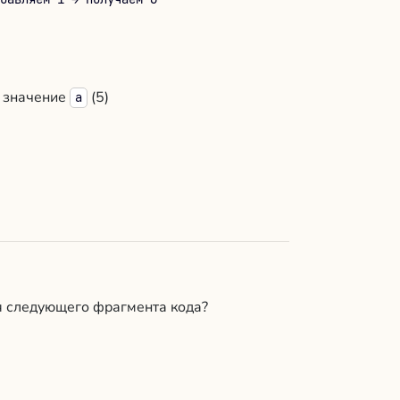
значение
(5)
a
я следующего фрагмента кода?