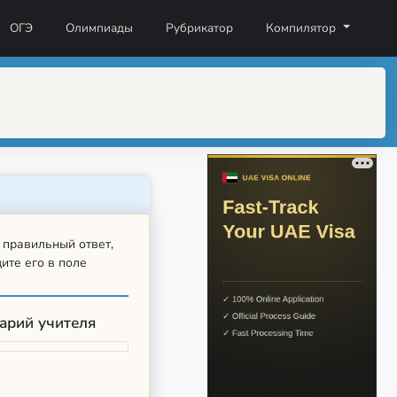
ОГЭ
Олимпиады
Рубрикатор
Компилятор
 правильный ответ,
ите его в поле
арий учителя