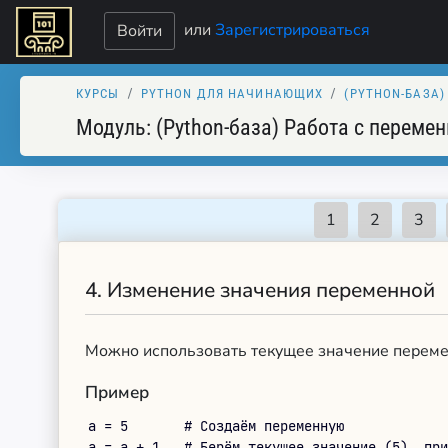
или
Зарегистрироваться
Войти
КУРСЫ
PYTHON ДЛЯ НАЧИНАЮЩИХ
(PYTHON-БАЗА
Модуль:
(Python-база) Работа c переме
4.
Изменение значения переменной
Можно использовать текущее значение переме
Пример
a = 5       # Создаём переменную

a = a + 1   # Берём текущее значение (5), при