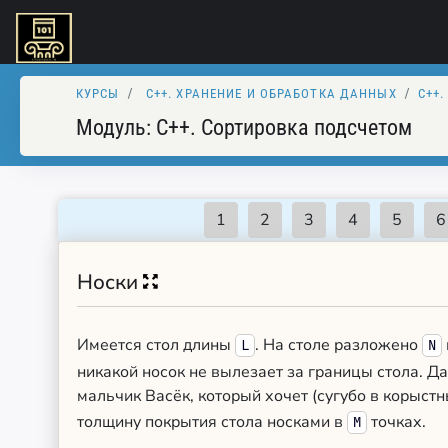
КУРСЫ
C++. XРАНЕНИЕ И ОБРАБОТКА ДАННЫХ
C++
Модуль:
C++. Сортировка подсчетом
Носки
Имеется стол длины
. На столе разложено
L
N
никакой носок не вылезает за границы стола. Д
мальчик Васёк, который хочет (сугубо в корыст
толщину покрытия стола носками в
точках.
M