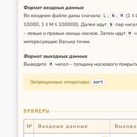
Формат входных данных
Во входном файле даны сначала
,
,
(1 ≤ 
L
N
M
10000, 1 ≤ M ≤ 100000). Далее идут
пар чисе
N
– левые и правые концы носков. Затем идут
ч
M
интересующие Васька точки.
Формат выходных данных
Выведите
чисел – толщину носкового покрыти
M
Запрещенные операторы:
sort
ПРИМЕРЫ
№
Входные данные
Выходн