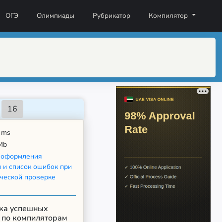
ОГЭ
Олимпиады
Рубрикатор
Компилятор
ms
Mb
 оформления
 и список ошибок при
ческой проверке
ика успешных
 по компиляторам