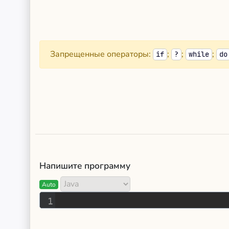
Запрещенные операторы:
;
;
;
if
?
while
do
Напишите программу
Auto
1