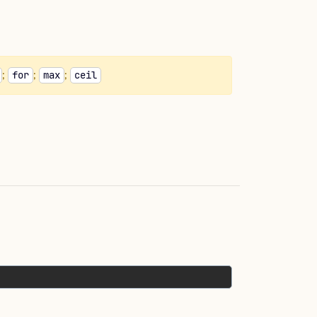
;
;
;
for
max
ceil