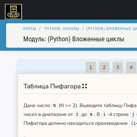
КУРСЫ
PYTHON. ОСНОВЫ
(PYTHON) ВЛОЖЕННЫЕ Ц
Модуль:
(Python) Вложенные циклы
Таблица Пифагора
Дано число
(N >= 2). Выведите таблицу Пифа
N
чисел в диапазоне от
до
. В
-й строке
2
N
i
j
Пифагора должно находиться произведение
(i