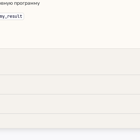
новную программу
my_result