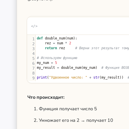
def
double_num
(
num
):
1
rez
=
num
*
2
2
return
rez
# Верни этот результат том
3
4
# Используем функцию
5
my_num
=
5
6
my_result
=
double_num
(
my_num
)  
# Функция ВОЗ
7
8
print
(
"Удвоенное число: "
+
str
(
my_result
))  
9
Что происходит:
Функция получает число 5
Умножает его на 2 → получает 10