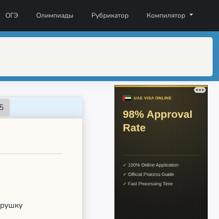
ОГЭ
Олимпиады
Рубрикатор
Компилятор
грушку