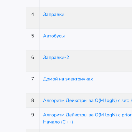
4
Заправки
5
Автобусы
6
Заправки-2
7
Домой на электричках
8
Алгоритм Дейкстры за O(M logN) c set:
9
Алгоритм Дейкстры за O(M logN) с prior
Начало (C++)