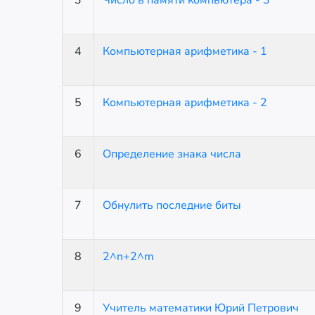
3
Число в памяти компьютера - 3
4
Компьютерная арифметика - 1
5
Компьютерная арифметика - 2
6
Определение знака числа
7
Обнулить последние биты
8
2^n+2^m
9
Учитель математики Юрий Петрович