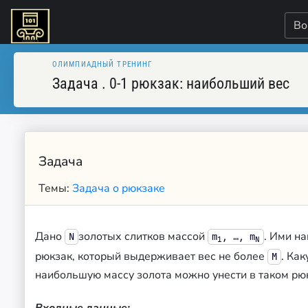
Во
ОЛИМПИАДНЫЙ ТРЕНИНГ
Задача
.
0-1 рюкзак: наибольший вес
Задача
Темы:
Задача о рюкзаке
Дано
золотых слитков массой
. Ими н
N
m
, …, m
1
N
рюкзак, который выдерживает вес не более
. Ка
M
наибольшую массу золота можно унести в таком рю