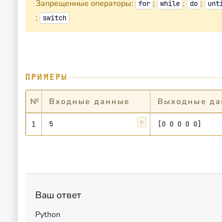
Запрещенные операторы:
;
;
;
for
while
do
unt
;
switch
ПРИМЕРЫ
№
Входные данные
Выходные да
1
5
⎘
Копировать
[0 0 0 0 0]
Ваш ответ
Python