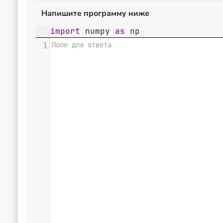
Напишите программу ниже
import
numpy
as
np
1
Поле для ответа