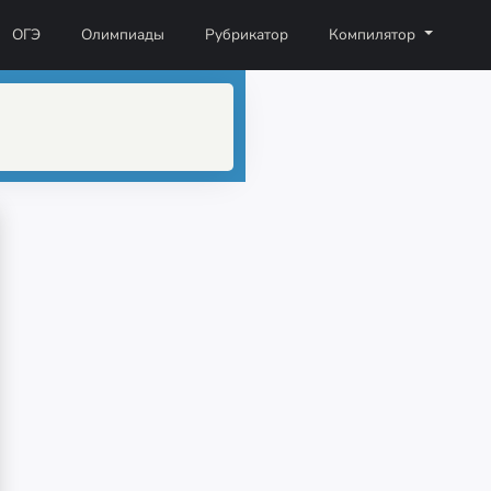
ОГЭ
Олимпиады
Рубрикатор
Компилятор