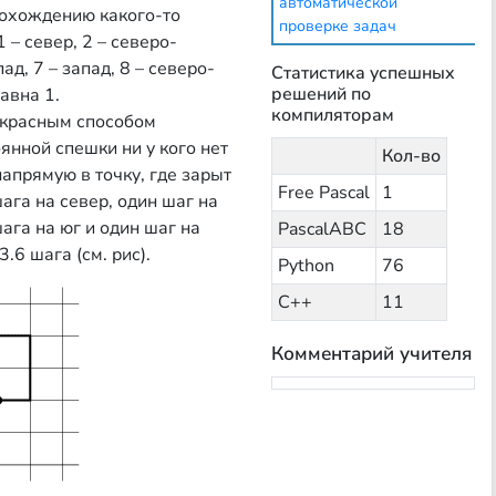
автоматической
рохождению какого-то
проверке задач
 – север, 2 – северо-
пад, 7 – запад, 8 – северо-
Статистика успешных
решений по
авна 1.
компиляторам
екрасным способом
янной спешки ни у кого нет
Кол-во
напрямую в точку, где зарыт
Free Pascal
1
ага на север, один шаг на
шага на юг и один шаг на
PascalABC
18
.6 шага (см. рис).
Python
76
С++
11
Комментарий учителя