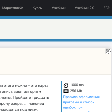
Маркетплейс
Курсы
Учебник
Учебник 2.0
ЕГЭ
1000
ms
я этого нужно – это карта.
256 Mb
 и описывают алгоритм
Правила оформления
альмы. Пройдите тридцать
программ и список
орону озера, …, наконец
ошибок при
находится под ним».