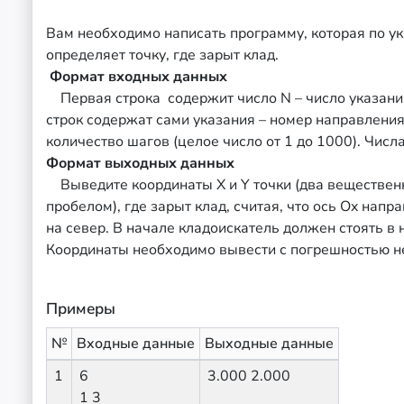
Вам необходимо написать программу, которая по у
определяет точку, где зарыт клад.
Формат входных данных
Первая строка содержит число N – число указани
строк содержат сами указания – номер направления 
количество шагов (целое число от 1 до 1000). Чис
Формат выходных данных
Выведите координаты X и Y точки (два веществен
пробелом), где зарыт клад, считая, что ось Ox напра
на север. В начале кладоискатель должен стоять в 
Координаты необходимо вывести с погрешностью н
Примеры
№
Входные данные
Выходные данные
1
6
3.000 2.000
1 3