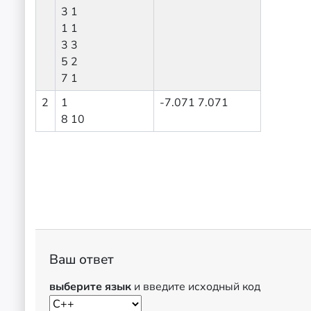
3 1
1 1
3 3
5 2
7 1
2
1
-7.071 7.071
8 10
Ваш ответ
выберите язык
и введите исходный код