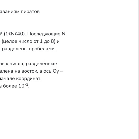
казаниям пиратов
й (1≤N≤40). Последующие N
(целое число от 1 до 8) и
ла разделены пробелами.
ных числа, разделённые
влена на восток, а ось Oy –
начале координат.
-3
е более 10
.