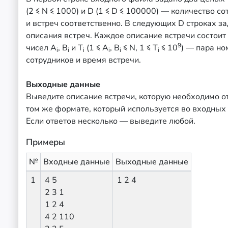
(2 ≤ N ≤ 1000) и D (1 ≤ D ≤ 100000) — количество с
и встреч соответственно. В следующих D строках з
описания встреч. Каждое описание встречи состоит 
9
чисел A
, B
и T
(1 ≤ A
, B
≤ N, 1 ≤ T
≤ 10
) — пара н
i
i
i
i
i
i
сотрудников и время встречи.
Выходные данные
Выведите описание встречи, которую необходимо о
том же формате, который используется во входных
Если ответов несколько — выведите любой.
Примеры
№
Входные данные
Выходные данные
1
4 5
1 2 4
2 3 1
1 2 4
4 2 110