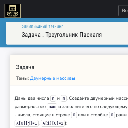
Во
ОЛИМПИАДНЫЙ ТРЕНИНГ
Задача
.
Треугольник Паскаля
Задача
Темы:
Двумерные массивы
Даны два числа
и
. Создайте двумерный масс
n
m
размерностью
и заполните его по следующему
nхm
- числа, стоящие в строке
или в столбце
равны
0
0
,
);
A[0][j]=1
A[i][0]=1