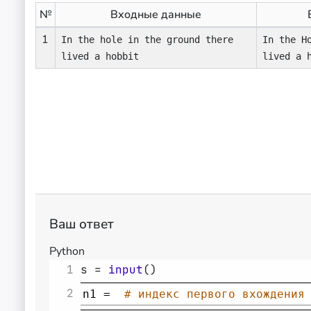
№
Входные данные
1
In the hole in the ground there
In the H
lived a hobbit
lived a 
Ваш ответ
Python
1
s
=
input
(
)
2
n1
=
# индекс первого вхождения