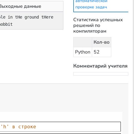
автоматической
Выходные данные
проверке задач
ole in tHe ground tHere
Статистика успешных
hobbit
решений по
компиляторам
Кол-во
Python
52
Комментарий учителя
 'h' в строке 