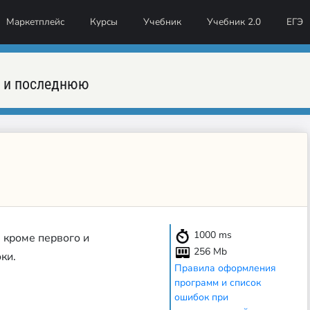
Маркетплейс
Курсы
Учебник
Учебник 2.0
ЕГЭ
ю и последнюю
1000
ms
', кроме первого и
256 Mb
ки.
Правила оформления
программ и список
ошибок при