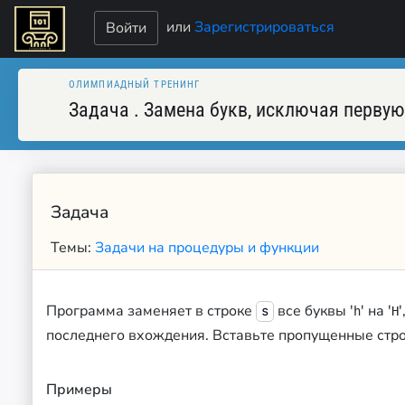
или
Зарегистрироваться
Войти
ОЛИМПИАДНЫЙ ТРЕНИНГ
Задача
.
Замена букв, исключая перву
Задача
Темы:
Задачи на процедуры и функции
Программа заменяет в строке
все буквы '
' на '
s
h
H
последнего вхождения. Вставьте пропущенные стро
Примеры