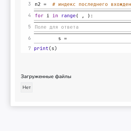
3
n2
=
# индекс последнего вхожде
4
for
i
in
range
( , ): 
5
Поле для ответа
6
s
=
7
print
(
s
)
Загруженные файлы
Нет