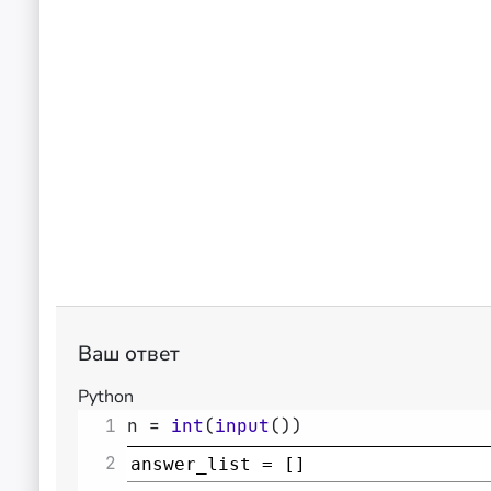
Ваш ответ
Python
1
n
=
int
(
input
(
)
)
2
answer_list
=
 []  