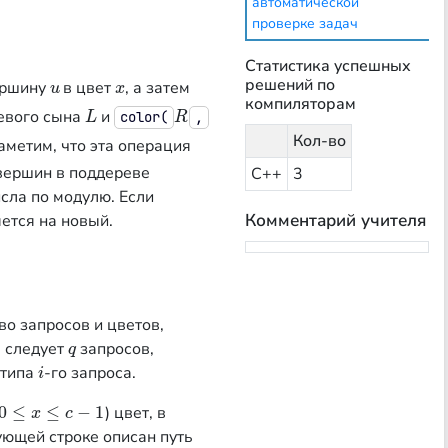
автоматической
проверке задач
Статистика успешных
решений по
ершину
в цвет
, а затем
u
x
u
x
компиляторам
евого сына
и
L
R
color(
,
L
R
Кол-во
Заметим, что эта операция
вершин в поддереве
С++
3
сла по модулю. Если
Комментарий учителя
ется на новый.
о запросов и цветов,
м следует
запросов,
q
q
типа
-го запроса.
i
i
0
≤
≤
−
1
) цвет, в
0
≤
x
≤
c
−
1
x
c
дующей строке описан путь