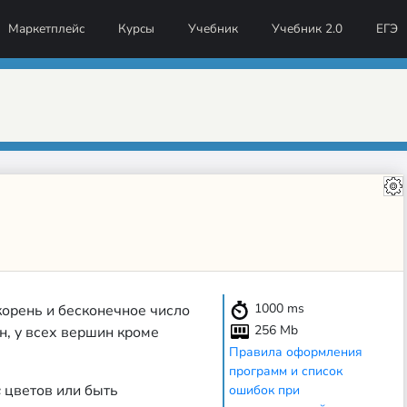
Маркетплейс
Курсы
Учебник
Учебник 2.0
ЕГЭ
1000
ms
корень и бесконечное число
256 Mb
н, у всех вершин кроме
Правила оформления
программ и список
цветов или быть
ошибок при
c