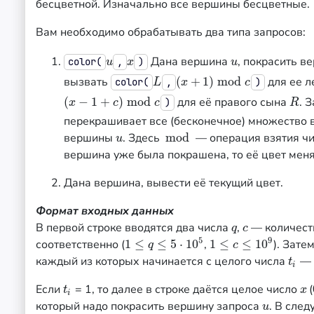
бесцветной. Изначально все вершины бесцветные.
Вам необходимо обрабатывать два типа запросов:
Дана вершина
, покрасить в
u
x
u
color(
,
)
u
x
u
вызвать
(
+
1
)
mod
для ее л
L
(
x
+
1
)
mod
c
color(
,
)
L
x
c
(
−
1
+
)
mod
для её правого сына
. 
(
x
−
1
+
c
)
mod
c
R
)
x
c
c
R
перекрашивает все (бесконечное) множество 
вершины
. Здесь
mod
— операция взятия чи
u
mod
u
вершина уже была покрашена, то её цвет меня
Дана вершина, вывести её текущий цвет.
Формат входных данных
В первой строке вводятся два числа
,
— количеств
q
c
q
c
5
9
соответственно (
1
≤
≤
5
⋅
10
,
1
≤
≤
10
). Зате
1
≤
q
≤
5
⋅
10
5
1
≤
c
≤
10
9
q
c
каждый из которых начинается с целого числа
— 
t
i
t
i
Если
= 1, то далее в строке даётся целое число
(
t
i
x
t
x
i
который надо покрасить вершину запроса
. В сле
u
u