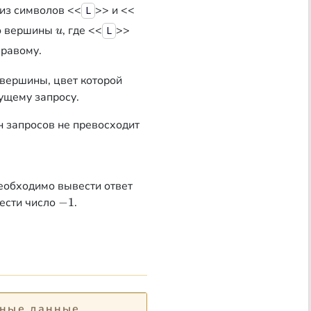
 из символов <<
>> и <<
L
до вершины
, где <<
>>
u
L
u
правому.
 вершины, цвет которой
ущему запросу.
н запросов не превосходит
необходимо вывести ответ
вести число
−
1
.
−
1
ные данные