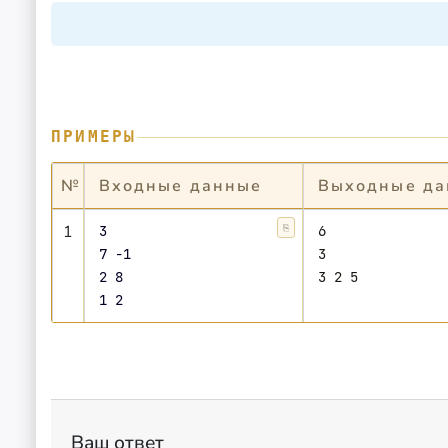
ПРИМЕРЫ
№
Входные данные
Выходные да
1
3

⎘
Копировать
6

7 -1

3

2 8

Ваш ответ