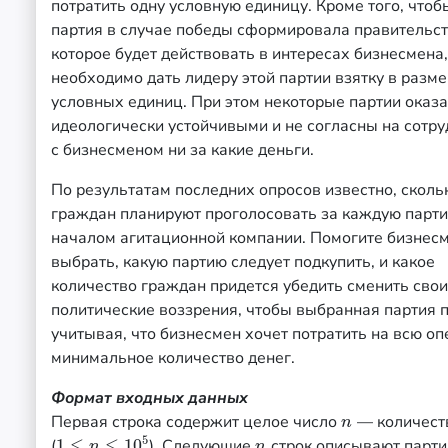
потратить одну условную единицу. Кроме того, что
партия в случае победы сформировала правительст
которое будет действовать в интересах бизнесмена,
необходимо дать лидеру этой партии взятку в разм
условных единиц. При этом некоторые партии оказ
идеологически устойчивыми и не согласны на сотр
с бизнесменом ни за какие деньги.
По результатам последних опросов известно, сколь
граждан планируют проголосовать за каждую парт
началом агитационной компании. Помогите бизнес
выбрать, какую партию следует подкупить, и какое
количество граждан придется убедить сменить свои
политические воззрения, чтобы выбранная партия 
учитывая, что бизнесмен хочет потратить на всю о
минимальное количество денег.
Формат входных данных
Первая строка содержит целое число
— количест
n
n
5
(
1
≤
≤
10
). Следующие
строк описывают парти
1
≤
n
≤
10
5
n
n
n