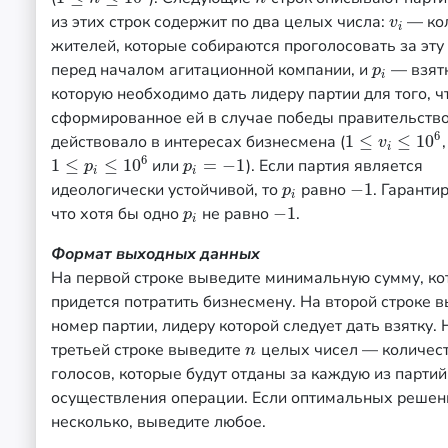
из этих строк содержит по два целых числа:
— ко
v
i
v
i
жителей, которые собираются проголосовать за эту
перед началом агитационной компании, и
— взятк
p
i
p
i
которую необходимо дать лидеру партии для того, 
сформированное ей в случае победы правительств
6
действовало в интересах бизнесмена (
1
≤
≤
10
,
1
≤
v
i
≤
10
6
v
i
6
1
≤
≤
10
или
=
−
1
). Если партия является
1
≤
p
i
≤
10
6
p
i
=
−
1
p
p
i
i
идеологически устойчивой, то
равно
−
1
. Гаранти
p
i
−
1
p
i
что хотя бы одно
не равно
−
1
.
p
i
−
1
p
i
Формат выходных данных
На первой строке выведите минимальную сумму, ко
придется потратить бизнесмену. На второй строке 
номер партии, лидеру которой следует дать взятку. 
третьей строке выведите
целых чисел — количес
n
n
голосов, которые будут отданы за каждую из партий
осуществления операции. Если оптимальных решен
несколько, выведите любое.