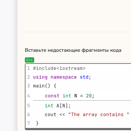
Вставьте недостающие фрагменты кода
C++
1
#include<iostream>               
2
using
namespace
std
;
3
main
(
)
{
4
const
int
N
=
20
;    
5
int
A
[
N
]
;
6
cout
<<
"The array contains "
7
}