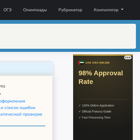
ОГЭ
Олимпиады
Рубрикатор
Компилятор
ms
b
оформления
 и список ошибок
матической проверке