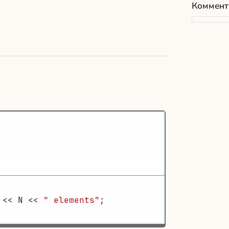
Коммент
         
<<
N
<<
" elements"
;