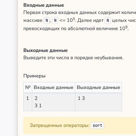
Входные данные
Первая строка входных данных содержит колич
5
массиве
,
<= 10
. Далее идет
целых чис
N
N
N
9
превосходящих по абсолютной величине 10
.
Выходные данные
Выведите эти числа в порядке неубывания.
Примеры
№
Входные данные
Выходные данные
1
2
1 3
3 1
Запрещенные операторы:
sort