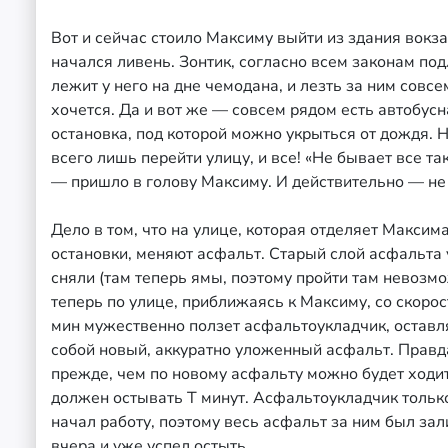
Вот и сейчас стоило Максиму выйти из здания вокза
начался ливень. Зонтик, согласно всем законам под
лежит у него на дне чемодана, и лезть за ним совсе
хочется. Да и вот же — совсем рядом есть автобусн
остановка, под которой можно укрыться от дождя. 
всего лишь перейти улицу, и все! «Не бывает все так
— пришло в голову Максиму. И действительно — не
Дело в том, что на улице, которая отделяет Максима
остановки, меняют асфальт. Старый слой асфальта
сняли (там теперь ямы, поэтому пройти там невозмо
теперь по улице, приближаясь к Максиму, со скорос
мин мужественно ползет асфальтоукладчик, оставл
собой новый, аккуратно уложенный асфальт. Правд
прежде, чем по новому асфальту можно будет ходит
должен остывать T минут. Асфальтоукладчик тольк
начал работу, поэтому весь асфальт за ним был зал
вчера и уже успел остыть.