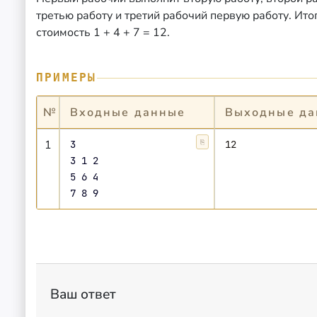
третью работу и третий рабочий первую работу. Ито
стоимость 1 + 4 + 7 = 12.
ПРИМЕРЫ
№
Входные данные
Выходные да
1
3

⎘
Копировать
12
3 1 2

5 6 4

7 8 9
Ваш ответ