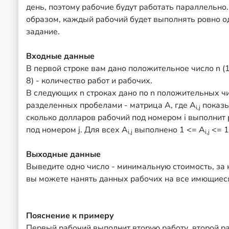
день, поэтому рабочие будут работать параллельно
образом, каждый рабочий будет выполнять ровно о
задание.
Входные данные
В первой строке вам дано положительное число n (1
8) - количество работ и рабочих.
В следующих n строках дано по n положительных чи
разделенных пробелами - матрица А, где A
показы
i,j
сколько долларов рабочий под номером i выполнит 
под номером j. Для всех A
выполнено 1 <= A
<= 
i,j
i,j
Выходные данные
Выведите одно число - минимальную стоимость, за
вы можете нанять данных рабочих на все имющиеся
Пояснение к примеру
Первый рабочий выполнит вторую работу, второй р