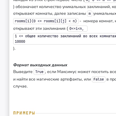
) обозначает количество уникальных заклинаний, к
открывают комнаты, далее записаны
уникальных
m
- номера комнат, 
rooms[i](0 <= rooms[i][j] < n)
открывают эти заклинания (
0<=i<n,
1 <= общее количество заклинаний во всех комната
10000
).
Формат выходных данных
Выведите
, если Максимус может посетить вс
True
и найти все магические артефакты, или
в пр
False
случае.
ПРИМЕРЫ