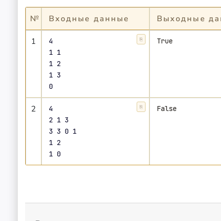
№
Входные данные
Выходные да
1
4

⎘
Копировать
1 1

1 2

1 3

2
4

⎘
Копировать
2 1 3

3 3 0 1

1 2
