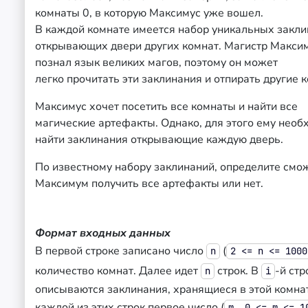
комнаты 0, в которую Максимус уже вошел.
В каждой комнате имеется набор уникальных закли
открывающих двери других комнат. Магистр Макси
познал язык великих магов, поэтому он может
легко прочитать эти заклинания и отпирать другие 
Максимус хочет посетить все комнаты и найти все
магические артефакты. Однако, для этого ему необ
найти заклинания открывающие каждую дверь.
По известному набору заклинаний, определите смо
Максимум получить все артефакты или нет.
Формат входных данных
В первой строке записано число
(
n
2 <= n <= 1000
количество комнат. Далее идет
строк. В
-й стр
n
i
описываются заклинания, хранящиеся в этой комнат
каждой из этих строк первое число (
m, 0 <= m <= 1