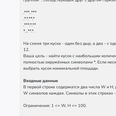
группой *, соседствующих друг с другом горизо
.***..***
.*.*.**.*
.***.*.**
*...**.*.
На схеме три куска - один без дыр, а два - с
12.
Ваша цель - найти кусок с наибольшим количес
полностью окружённых символами *. Если неск
выбрать кусок минимальной площади.
Входные данные
В первой строке содержатся два числа W и H
W символов каждая. Символы в этих строках - ил
Ограничения: 1 <= W, H <= 100.