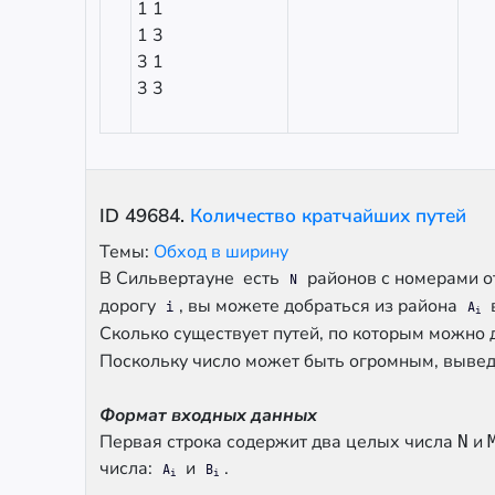
1 1
1 3
3 1
3 3
ID
49684
.
Количество кратчайших путей
Темы:
Обход в ширину
В Сильвертауне есть
районов с номерами 
N
дорогу
, вы можете добраться из района
i
A
i
Сколько существует путей, по которым можно 
Поскольку число может быть огромным, вывед
Формат входных данных
Первая строка содержит два целых числа
и
N
числа:
и
.
A
B
i
i