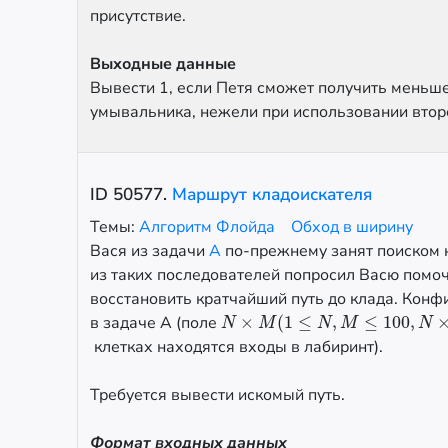
присутствие.
Выходные данные
Вывести 1, если Петя сможет получить меньш
умывальника, нежели при использовании второ
ID
50577
.
Маршрут кладоискателя
Темы:
Алгоритм Флойда
Обход в ширину
Вася из задачи
A
по-прежнему занят поиском к
из таких последователей попросил Васю помочь
восстановить кратчайший путь до клада. Конф
в задаче A (поле
×
(
1
≤
,
≤
100
,
N
×
M
(
1
≤
N
,
M
≤
100
,
N
×
M
≤
100
)
)
N
M
N
M
N
клетках находятся входы в лабиринт).
Требуется вывести искомый путь.
Формат входных данных