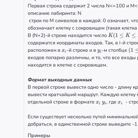
Первая строка содержит 2 числа N<=100 и M<
описание лабиринта: N
строк по M символов в каждой. 0 означает, что
обозначает клетку с сокровищем (такая клетка
В (N+2)-й строке находится число
(
1
≤
≤
K
(
1
≤
K
≤
N
×
M
)
K
K
содержатся координаты входов. Так, в i-й стр
расположен в
-й строке и в
-м столбце
(
1
x
i
y
i
(
1
≤
x
y
i
i
входов попарно различны, и то, что все входы
находится в клетке с сокровищем.
Формат выходных данных
В первой строке вывести одно число - длину 
вывести кратчайший маршрут. Каждую клетку 
отдельной строке в формате
, где
- стро
x
i
y
i
x
i
x
y
x
i
i
i
Если существует несколько путей минимально
добраться, в единственной строке выведите -1
Примеры