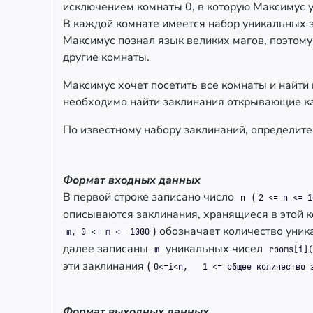
исключением комнаты 0, в которую Максимус 
В каждой комнате имеется набор уникальных 
Максимус познал язык великих магов, поэтому 
другие комнаты.
Максимус хочет посетить все комнаты и найти 
необходимо найти заклинания открывающие к
По известному набору заклинаний, определите
Формат входных данных
В первой строке записано число
(
n
2 <= n <= 1
описываются заклинания, хранящиеся в этой ко
) обозначает количество уни
m, 0 <= m <= 1000
далее записаны
уникальных чисел
m
rooms[i](
эти заклинания (
0<=i<n,
1 <= общее количество 
Формат выходных данных