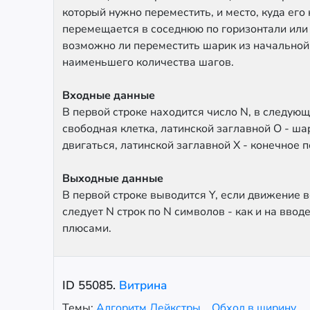
который нужно переместить, и место, куда ег
перемещается в соседнюю по горизонтали или 
возможно ли переместить шарик из начальной к
наименьшего количества шагов.
Входные данные
В первой строке находится число N, в следую
свободная клетка, латинской заглавной O - ш
двигаться, латинской заглавной X - конечное 
Выходные данные
В первой строке выводится Y, если движение в
следует N строк по N символов - как и на вводе
плюсами.
ID
55085
.
Витрина
Темы:
Алгоритм Дейкстры
Обход в ширину