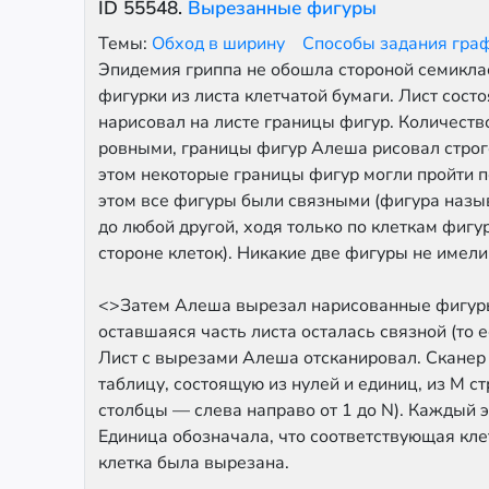
ID
55548
.
Вырезанные фигуры
Темы:
Обход в ширину
Способы задания гра
Эпидемия гриппа не обошла стороной семикла
фигурки из листа клетчатой бумаги. Лист сост
нарисовал на листе границы фигур. Количест
ровными, границы фигур Алеша рисовал строг
этом некоторые границы фигур могли пройти п
этом все фигуры были связными (фигура назыв
до любой другой, ходя только по клеткам фигу
стороне клеток). Никакие две фигуры не имели 
<>Затем Алеша вырезал нарисованные фигуры,
оставшаяся часть листа осталась связной (то е
Лист с вырезами Алеша отсканировал. Сканер 
таблицу, состоящую из нулей и единиц, из M ст
столбцы — слева направо от 1 до N). Каждый 
Единица обозначала, что соответствующая кле
клетка была вырезана.