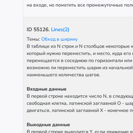
на входе, но пометить все промежуточные по
ID
55126
.
Lines(2)
Темы:
Обход в ширину
В таблице из N строк и N столбцов некоторые
который нужно переместить, и место, куда ег
перемещается в соседнюю по горизонтали или 
возможно ли переместить шарик из начальной к
наименьшего количества шагов.
Входные данные
В первой строке находится число N, в следую
свободная клетка, латинской заглавной O - ш
двигаться, латинской заглавной X - конечное 
Выходные данные
В первой строке выводится Y, если движение в