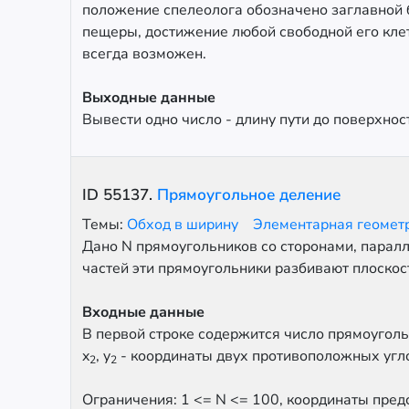
положение спелеолога обозначено заглавной 
пещеры, достижение любой свободной его клет
всегда возможен.
Выходные данные
Вывести одно число - длину пути до поверхнос
ID
55137
.
Прямоугольное деление
Темы:
Обход в ширину
Элементарная геомет
Дано N прямоугольников со сторонами, паралл
частей эти прямоугольники разбивают плоскос
Входные данные
В первой строке содержится число прямоуголь
x
, y
- координаты двух противоположных угл
2
2
Ограничения: 1 <= N <= 100, координаты пред