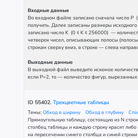
Входные данные
Во входном файле записано сначала число P (1
получить. Далее записаны размеры исходного л
записано число K (0 ≤ K ≤ 256000) — количест
четверок чисел, описывающих полосы (полосы 
строкам сверху вниз, в строке — слева направо
Выходные данные
В выходной файл выведите искомое количество
если P=2, то — количество фигур, вырезанных 
ID
55402
.
Трехцветные таблицы
Темы:
Обход в ширину
Обход в глубину
Спо
Прямоугольную таблицу, состоящую из N стро
столбец таблицы и каждую строку красят либо 
на пересечении синего столбца и синей строк