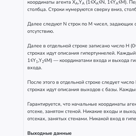
координаты агента X
,Y
(1≤X
≤N, 1≤Y
≤M). Пе
A
A
A
A
столбца. Строки нумеруются сверху вниз, стол
Далее следуют N строк по M чисел, задающих о
отсутствию.
Далее в отдельной строке записано число H (
строках идут описания гипертуннелей. Каждый
1≤Y
,Y
≤M) — координатами входа и выхода ги
1
2
входа.
После этого в отдельной строке следует число
строках идут описания выходов с базы. Кажды
Гарантируется, что начальные координаты аген
отсеке, занятом стеной. Никакие входы и выхо
отсеках, занятых стенами. Никакой вход в гип
Выходные данные