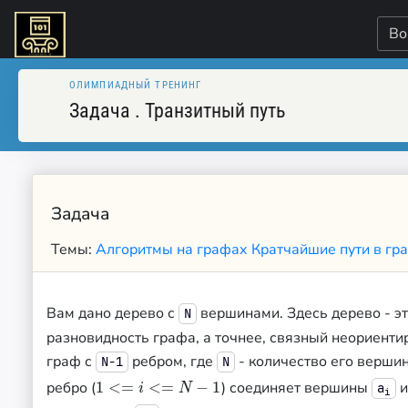
Во
ОЛИМПИАДНЫЙ ТРЕНИНГ
Задача
.
Транзитный путь
Задача
Темы:
Алгоритмы на графах
Кратчайшие пути в г
Вам дано дерево с
вершинами. Здесь дерево - э
N
разновидность графа, а точнее, связный неориент
граф с
ребром, где
- количество его верши
N−1
N
ребро (
1
<
=
<
=
−
1
) соединяет вершины
1
<=
i
<=
N
−
1
a
i
N
i