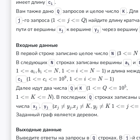
имеет длину
.
c
i
Вам также дано
запросов и целое число
. Для
Q
K
-го запроса (
1
<
=
<
=
) найдите длину кратч
1
<=
j
<=
Q
j
j
Q
пути от вершины
к вершине
через вершину
x
y
j
j
Входные данные
В первой строке записано целое число
(
3
<
=
3
<=
N
<=
N
N
В следующих
строках записаны вершины
и
N
a
i
1
<
=
,
<
=
,
1
<
=
<
=
−
1
) и длина меж
1
<=
a
i
,
b
i
<=
N
1
<=
i
<=
N
−
1
a
b
N
i
N
i
i
9
(
1
<
=
<
=
10
,
1
<
=
<
=
−
1
)
1
<=
c
i
<=
10
9
1
<=
i
<=
N
−
1
c
c
i
N
i
i
5
Далее идут два числа
и
(
1
<
=
<
=
10
,
1
<=
Q
<=
10
5
Q
K
Q
1
<
=
<
=
). В последних
строках записаны
1
<=
K
<=
N
Q
K
N
числа
,
(
≠
,
≠
,
≠
1
<
=
<
=
x
j
≠
y
j
x
j
≠
K
y
j
≠
K
1
<=
j
<=
Q
x
y
x
y
x
K
y
K
j
j
j
j
j
j
j
Заданный граф является деревом.
Выходные данные
Выведите ответы на запросы в
строках. В
-й с
Q
j