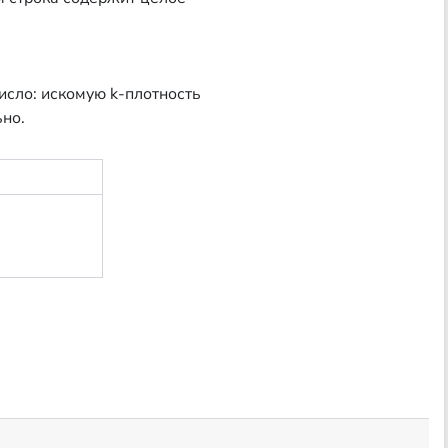
сло: искомую k-плотность
ьно.