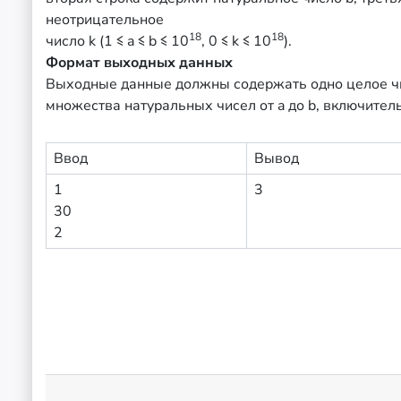
неотрицательное
18
18
число k (1 ≤ a ≤ b ≤ 10
, 0 ≤ k ≤ 10
).
Формат выходных данных
Выходные данные должны содержать одно целое чи
множества натуральных чисел от a до b, включител
Ввод
Вывод
1
3
30
2