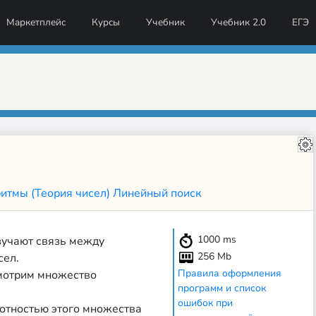
Маркетплейс
Курсы
Учебник
Учебник 2.0
ЕГЭ
итмы (Теория чисел)
Линейный поиск
1000
ms
зучают связь между
256 Mb
сел.
Правила оформления
смотрим множество
программ и список
ошибок при
лотностью этого множества