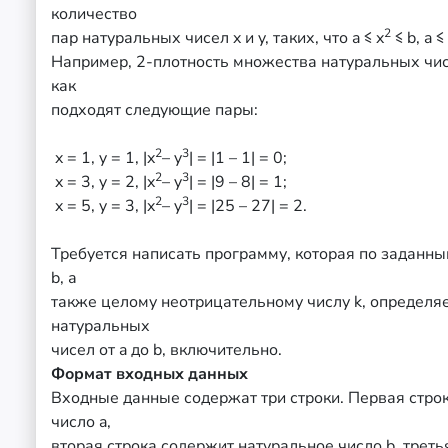
количество
2
пар натуральных чисел x и y, таких, что a ≤ x
≤ b, a ≤
Например, 2-плотность множества натуральных чисе
как
подходят следующие пары:
2
3
x = 1, y = 1, |x
– y
| = |1 – 1| = 0;
2
3
x = 3, y = 2, |x
– y
| = |9 – 8| = 1;
2
3
x = 5, y = 3, |x
– y
| = |25 – 27| = 2.
Требуется написать программу, которая по заданны
b, а
также целому неотрицательному числу k, определя
натуральных
чисел от a до b, включительно.
Формат входных данных
Входные данные содержат три строки. Первая стро
число a,
вторая строка содержит натуральное число b, треть