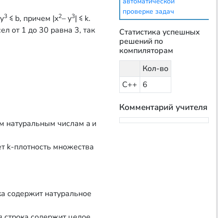
автоматической
проверке задач
3
2
3
 y
≤ b, причем |x
– y
| ≤ k.
л от 1 до 30 равна 3, так
Статистика успешных
решений по
компиляторам
Кол-во
С++
6
Комментарий учителя
м натуральным числам a и
ет k-плотность множества
ка содержит натуральное
я строка содержит целое