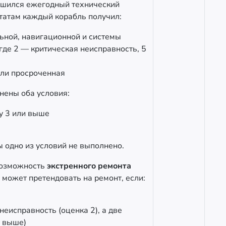
ершился ежегодный технический
ьтатам каждый корабль получил:
льной, навигационной и системы
 где 2 — критическая неисправность, 5
или просроченная
лнены оба условия:
у 3 или выше
бы одно из условий не выполнено.
возможность
экстренного ремонта
 может претендовать на ремонт, если:
неисправность (оценка 2), а две
и выше)