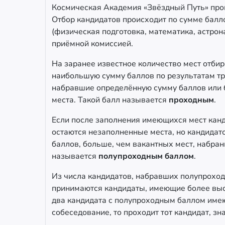
Космическая Академия «Звёздный Путь» про
Отбор кандидатов происходит по сумме балл
(физическая подготовка, математика, астрон
приёмной комиссией.
На заранее известное количество мест отби
наибольшую сумму баллов по результатам тр
набравшие определённую сумму баллов или 
места. Такой балл называется
проходным
.
Если после заполнения имеющихся мест кан
остаются незаполненные места, но кандида
баллов, больше, чем вакантных мест, набра
называется
полупроходным баллом
.
Из числа кандидатов, набравших полупроход
принимаются кандидаты, имеющие более выс
два кандидата с полупроходным баллом име
собеседование, то проходит тот кандидат, зн