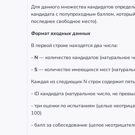
Для данного множества кандидатов определи
кандидата с полупроходным баллом, который
последнее свободное место).
Формат входных данных
В первой строке находятся два числа:
-
N
— количество кандидатов (натуральное 
-
S
— количество имеющихся мест (натурально
Каждая из следующих N строк содержит пять
- ID кандидата (натуральное число, не пре
- три оценки по испытаниям (целые неотри
100)
- балл за собеседование (целое неотрицате