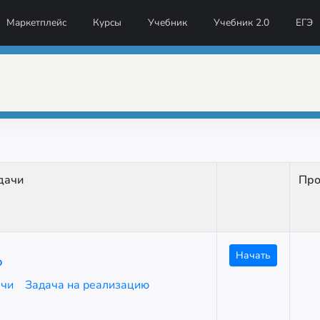
Маркетплейс
Курсы
Учебник
Учебник 2.0
ЕГЭ
дачи
Про
Начать
ю
ачи
Задача на реализацию