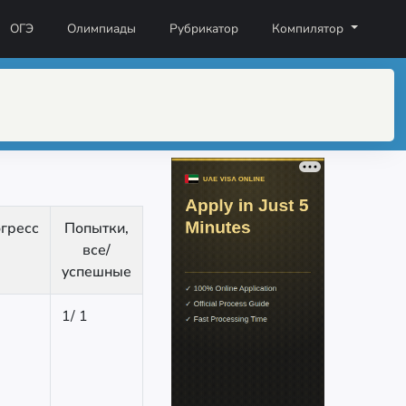
ОГЭ
Олимпиады
Рубрикатор
Компилятор
гресс
Попытки,
все/
успешные
1
/
1