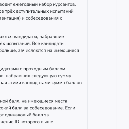
водит ежегодный набор курсантов.
ов трёх вступительных испытаний
авигация) и собеседования с
раются кандидаты, набравшие
ёх испытаний. Все кандидаты,
больше, зачисляются на имеющиеся
дидатами с проходным баллом
тов, набравших следующую сумму
нная этими кандидатами сумма баллов
ной балл, на имеющиеся места
окий балл за собеседование. Если
ют одинаковый балл за
ачение ID которого выше.