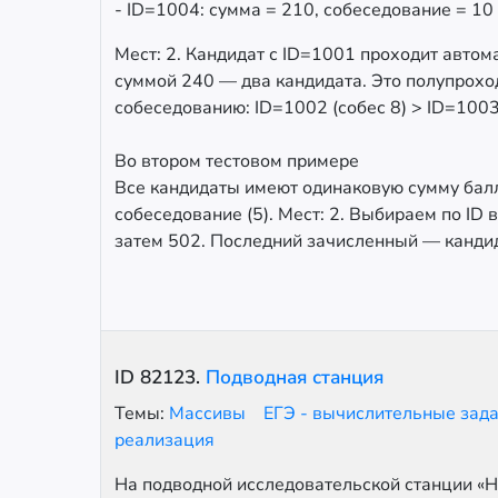
- ID=1004: сумма = 210, собеседование = 10
Мест: 2. Кандидат с ID=1001 проходит автома
суммой 240 — два кандидата. Это полупрох
собеседованию: ID=1002 (собес 8) > ID=1003 
Во втором тестовом примере
Все кандидаты имеют одинаковую сумму балл
собеседование (5). Мест: 2. Выбираем по ID 
затем 502. Последний зачисленный — кандид
ID
82123
.
Подводная станция
Темы:
Массивы
ЕГЭ - вычислительные зад
реализация
На подводной исследовательской станции «Н