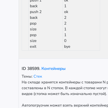
push 1
ok
back
1
push 2
ok
back
2
pop
2
size
1
pop
1
size
0
exit
bye
ID
38599
.
Контейнеры
Темы:
Стек
На складе хранятся контейнеры с товарами N 
составлены в N стопок. В каждой стопке могу
видов (стопка может быть изначально пустой).
Автопогрузчик может взять верхний контейнер 