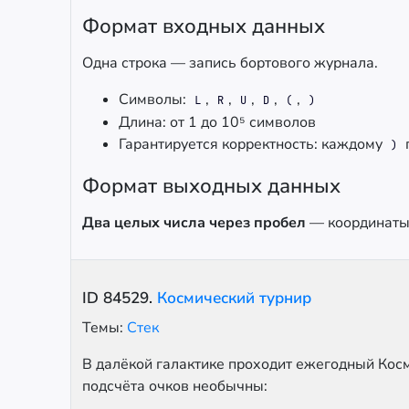
Формат входных данных
Одна строка — запись бортового журнала.
Символы:
,
,
,
,
,
L
R
U
D
(
)
Длина: от 1 до 10⁵ символов
Гарантируется корректность: каждому
)
Формат выходных данных
Два целых числа через пробел
— координаты 
ID
84529
.
Космический турнир
Темы:
Стек
В далёкой галактике проходит ежегодный Косм
подсчёта очков необычны: