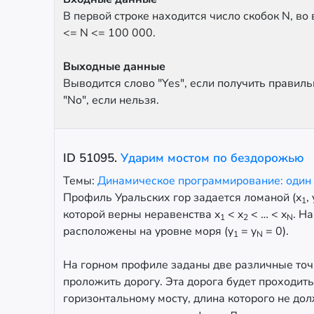
В первой строке находится число скобок N, во втор
<= N <= 100 000.
Выходные данные
Выводится слово "Yes", если получить прави
"No", если нельзя.
ID
51095
.
Ударим мостом по бездорожью
Темы:
Динамическое программирование: один
Профиль Уральских гор задается ломаной (x
, 
1
которой верны неравенства x
< x
< … < x
. Н
1
2
N
расположены на уровне моря (y
= y
= 0).
1
N
На горном профиле заданы две различные точ
проложить дорогу. Эта дорога будет проходить
горизонтальному мосту, длина которого не д