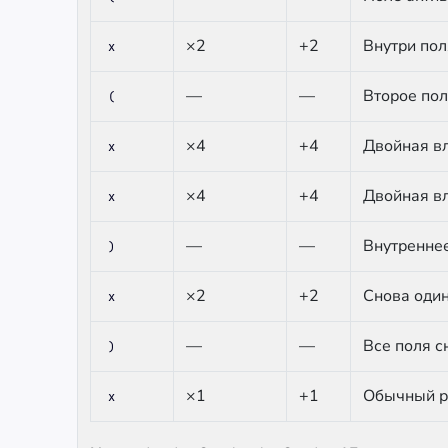
×2
+2
Внутри пол
x
—
—
Второе пол
(
×4
+4
Двойная в
x
×4
+4
Двойная в
x
—
—
Внутреннее
)
×2
+2
Снова оди
x
—
—
Все поля с
)
×1
+1
Обычный 
x