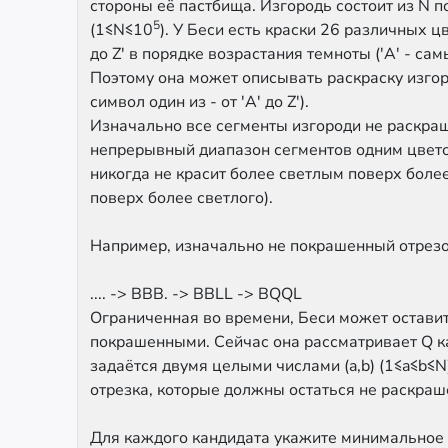
стороны её пастбища. Изгородь состоит из N 
5
(1≤N≤10
). У Беси есть краски 26 различных ц
до Z' в порядке возрастания темноты ('A' - сам
Поэтому она может описывать раскраску изгор
символ один из - от 'A' до Z').
Изначально все сегменты изгороди не раскра
непрерывный диапазон сегментов одним цветом
никогда не красит более светлым поверх боле
поверх более светлого).
Например, изначально не покрашенный отрезок
.... -> BBB. -> BBLL -> BQQL
Ограниченная во времени, Беси может остави
покрашенными. Сейчас она рассматривает Q к
задаётся двумя целыми числами (a,b) (1≤a≤b≤
отрезка, которые должны остаться не раскра
Для каждого кандидата укажите минимальное 