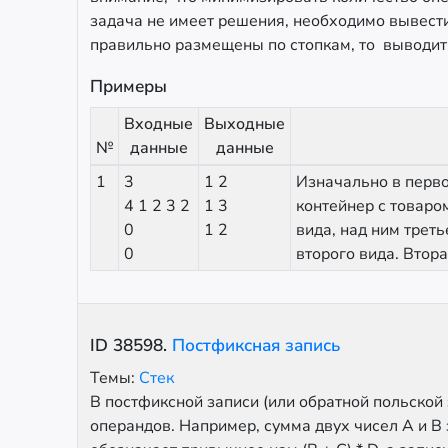
задача не имеет решения, необходимо вывести
правильно размещены по стопкам, то выводит
Примеры
Входные
Выходные
№
данные
данные
1
3
1 2
Изначально в перво
4 1 2 3 2
1 3
контейнер с товаром
0
1 2
вида, над ним треть
0
второго вида. Втора
ID
38598
.
Постфиксная запись
Темы:
Стек
В постфиксной записи (или обратной польской
операндов. Например, сумма двух чисел A и B 