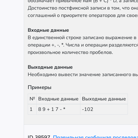
обозначает привычное нам (B + C) * D, а запись 
Достоинство постфиксной записи в том, что он
соглашений о приоритете операторов для свое
Входные данные
В единственной строке записано выражение в
операции +, -, *. Числа и операции разделяют
произвольное количество пробелов.
Выходные данные
Необходимо вывести значение записанного в
Примеры
№
Входные данные
Выходные данные
1
8 9 + 1 7 - *
-102
ID
38597
.
Правильная скобочная последов