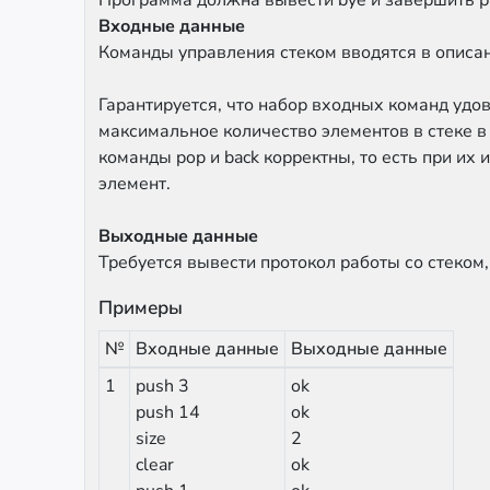
Программа должна вывести bye и завершить р
Входные данные
Команды управления стеком вводятся в описан
Гарантируется, что набор входных команд уд
максимальное количество элементов в стеке в
команды pop и back корректны, то есть при их
элемент.
Выходные данные
Требуется вывести протокол работы со стеком,
Примеры
№
Входные данные
Выходные данные
1
push 3
ok
push 14
ok
size
2
clear
ok