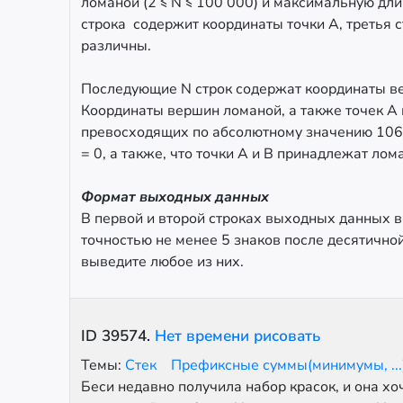
ломаной (2 ≤ N ≤ 100 000) и максимальную длин
строка содержит координаты точки A, третья с
различны.
Последующие N строк содержат координаты в
Координаты вершин ломаной, а также точек A 
превосходящих по абсолютному значению 106. 
= 0, а также, что точки A и B принадлежат лом
Формат выходных данных
В первой и второй строках выходных данных 
точностью не менее 5 знаков после десятичной
выведите любое из них.
ID
39574
.
Нет времени рисовать
Темы:
Стек
Префиксные суммы(минимумы, ...
Беси недавно получила набор красок, и она хо