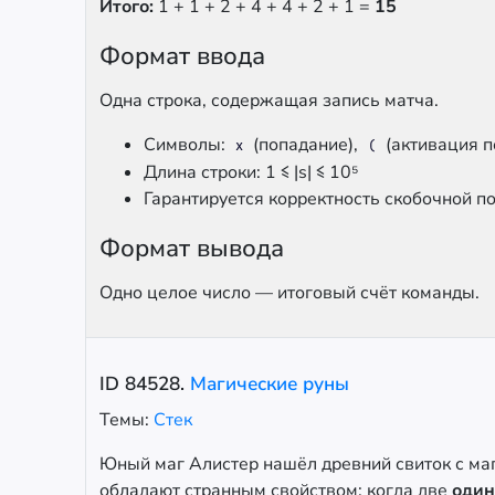
Итого:
1 + 1 + 2 + 4 + 4 + 2 + 1 =
15
Формат ввода
Одна строка, содержащая запись матча.
Символы:
(попадание),
(активация п
x
(
Длина строки: 1 ≤ |s| ≤ 10⁵
Гарантируется корректность скобочной п
Формат вывода
Одно целое число — итоговый счёт команды.
ID
84528
.
Магические руны
Темы:
Стек
Юный маг Алистер нашёл древний свиток с маг
обладают странным свойством: когда две
один