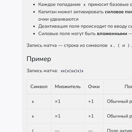
Каждое попадание
приносит базовые 
x
Капитан может активировать
силовое по
очки удваиваются
Деактивация поля происходит по вводу 
Силовые поля могут быть
вложенными
—
Запись матча — строка из символов
,
и
x
(
)
Пример
Запись матча:
xx(x(xx)x)x
Символ
Множитель
Очки
По
×1
+1
Обычный 
x
×1
+1
Обычный 
x
—
—
Поле актив
(