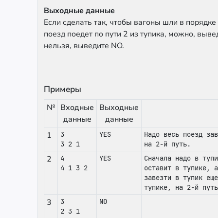
Выходные данные
Если сделать так, чтобы вагоны шли в порядке 
поезд поедет по пути 2 из тупика, можно, выве
нельзя, выведите NO.
Примеры
№
Входные
Выходные
данные
данные
1
3
YES
Надо весь поезд зав
3 2 1
на 2-й путь.
2
4
YES
Сначала надо в тупи
4 1 3 2
оставит в тупике, а
завезти в тупик еще
тупике, на 2-й путь
3
3
NO
2 3 1