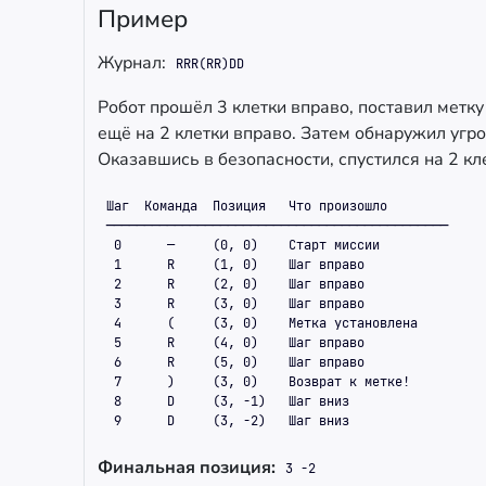
Пример
Журнал:
RRR(RR)DD
Робот прошёл 3 клетки вправо, поставил метку
ещё на 2 клетки вправо. Затем обнаружил угро
Оказавшись в безопасности, спустился на 2 кл
Шаг  Команда  Позиция   Что произошло

─────────────────────────────────────────────

 0      —     (0, 0)    Старт миссии

 1      R     (1, 0)    Шаг вправо

 2      R     (2, 0)    Шаг вправо

 3      R     (3, 0)    Шаг вправо

 4      (     (3, 0)    Метка установлена

 5      R     (4, 0)    Шаг вправо

 6      R     (5, 0)    Шаг вправо

 7      )     (3, 0)    Возврат к метке!

 8      D     (3, -1)   Шаг вниз

 9      D     (3, -2)   Шаг вниз
Финальная позиция:
3 -2