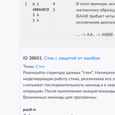
1
4
В этом примере, ис
8 2

ABBAABCB

3
желаемому образцу
3 6

BAAB требует четыр
1 4
исключение диапазо
.... -> AA.. -> ABB
ID
38601
.
Стек с защитой от ошибок
Темы:
Стек
Реализуйте структуру данных "стек". Напишит
моделирующую работу стека, реализовав все 
считывает последовательность команд и в зав
операцию. После выполнения каждой команды 
Возможные команды для программы:
push n