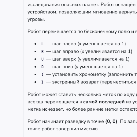
исследования опасных планет. Робот оснащён
устройством, позволяющим мгновенно вернуть
угрозы.
Робот перемещается по бесконечному полю и 
— шаг влево (x уменьшается на 1)
L
— шаг вправо (x увеличивается на 1)
R
— шаг вверх (y увеличивается на 1)
U
— шаг вниз (y уменьшается на 1)
D
— установить хронометку (запомнить 
(
— экстренный возврат (переместиться 
)
Робот может ставить несколько меток по ходу
всегда перемещается к
самой последней
из у
метка исчезает, но более ранние метки остают
Робот начинает разведку в точке
(0, 0)
. По зап
точке робот завершил миссию.