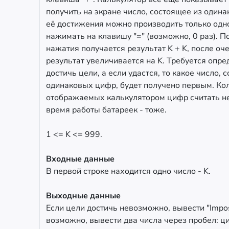
получить на экране число, состоящее из один
её достижения можно производить только одно
нажимать на клавишу "=" (возможно, 0 раз). П
нажатия получается результат K + K, после о
результат увеличивается на K. Требуется опред
достичь цели, а если удастся, то какое число, 
одинаковых цифр, будет получено первым. Ко
отображаемых калькулятором цифр считать н
время работы батареек - тоже.
1 <= K <= 999.
Входные данные
В первой строке находится одно число - K.
Выходные данные
Если цели достичь невозможно, вывести "Impos
возможно, вывести два числа через пробел: ци