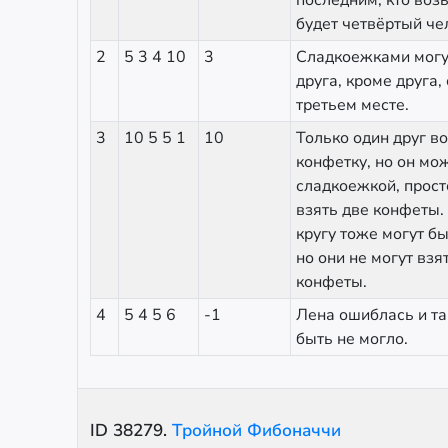
последним, кто воз
будет четвёртый че
2
5 3 4 10
3
Сладкоежками могу
друга, кроме друга,
третьем месте.
3
10 5 5 1
10
Только один друг в
конфетку, но он мо
сладкоежкой, прост
взять две конфеты.
кругу тоже могут б
но они не могут взя
конфеты.
4
5 4 5 6
-1
Лена ошиблась и та
быть не могло.
ID
38279
.
Тройной Фибоначчи