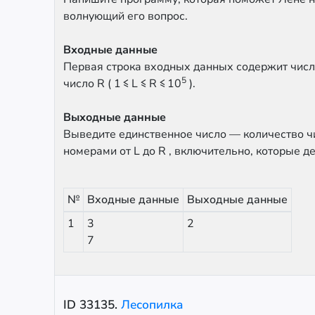
волнующий его вопрос.
Входные данные
Первая строка входных данных содержит число
5
число R ( 1 ≤ L ≤ R ≤ 10
).
Выходные данные
Выведите единственное число — количество ч
номерами от L до R , включительно, которые де
№
Входные данные
Выходные данные
1
3
2
7
ID
33135
.
Лесопилка