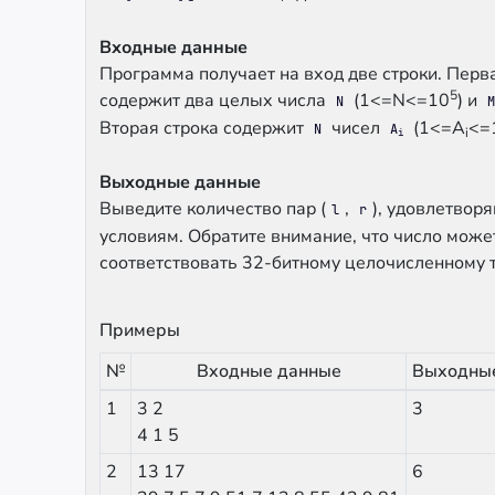
Входные данные
Программа получает на вход две строки. Перв
5
содержит два целых числа
(1<=N<=10
) и
N
M
Вторая строка содержит
чисел
(1<=A
<=
N
A
i
i
Выходные данные
Выведите количество пар (
,
), удовлетвор
l
r
условиям. Обратите внимание, что число може
соответствовать 32-битному целочисленному т
Примеры
№
Входные данные
Выходны
1
3 2
3
4 1 5
2
13 17
6