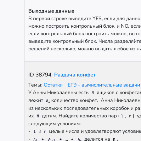
Выходные данные
В первой строке выведите YES, если для данн
можно построить контрольный блок, и NO, если
если контрольный блок построить можно, во в
выведите контрольный блок. Числа разделяйте
решений несколько, можно выдать любое из н
ID
38794
.
Раздача конфет
Темы:
Остатки
ЕГЭ - вычислительные задач
У Анны Николаевны есть
ящиков с конфета
N
лежит
количество конфет. Анна Николаевн
A
i
из нескольких последовательных коробок и р
их
детям. Найдите количество пар (
,
), 
M
l
r
следующим условиям:
-
и
целые числа и удовлетворяют услов
l
r
-
...
делится на
.
A
+
A
+
+
A
M
l
l+1
r