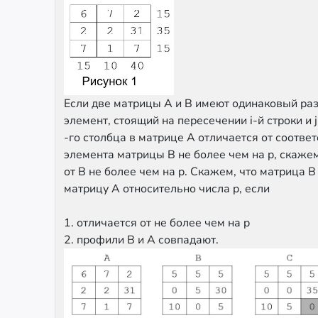
Если две матрицы A и B имеют одинаковый ра
элемент, стоящий на пересечении i-й строки и j
-го столбца в матрице A отличается от соотве
элемента матрицы B не более чем на p, скажем
от B не более чем на p. Скажем, что матрица 
матрицу A относительно числа p, если
1. отличается от не более чем на p
2. профили B и A совпадают.