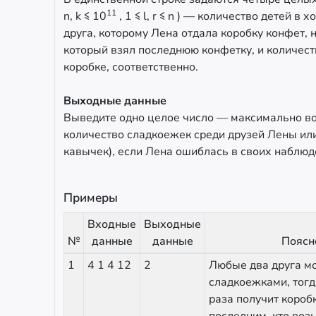
11
n, k ≤ 10
, 1 ≤ l, r ≤ n ) — количество детей в 
друга, которому Лена отдала коробку конфет, 
который взял последнюю конфетку, и количест
коробке, соответственно.
Выходные данные
Выведите одно целое число — максимально 
количество сладкоежек среди друзей Лены или 
кавычек), если Лена ошиблась в своих наблюд
Примеры
Входные
Выходные
№
данные
данные
Поясн
1
4 1 4 12
2
Любые два друга мо
сладкоежками, тог
раза получит короб