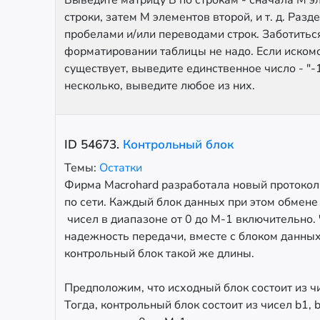
Выведите матрицу B по строкам - сначала M э
строки, затем M элементов второй, и т. д. Разд
пробелами и/или переводами строк. Заботитьс
форматировании таблицы не надо. Если иском
существует, выведите единственное число - "-
несколько, выведите любое из них.
ID
54673
.
Контрольный блок
Темы:
Остатки
Фирма Macrohard разработала новый протоко
по сети. Каждый блок данных при этом обмене 
чисел в диапазоне от 0 до M-1 включительно.
надежность передачи, вместе с блоком данны
контрольный блок такой же длины.
Предположим, что исходный блок состоит из ч
Тогда, контрольный блок состоит из чисел b1, b