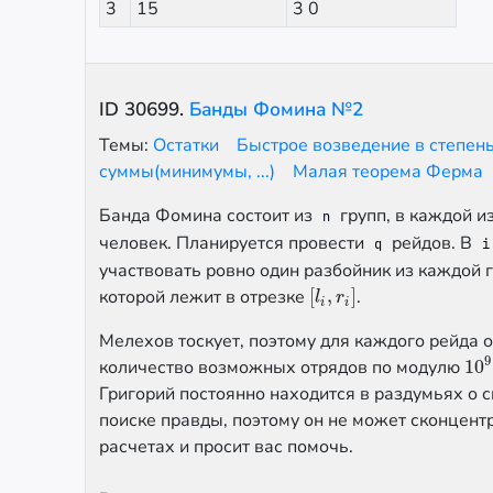
3
15
3 0
ID
30699
.
Банды Фомина №2
Темы:
Остатки
Быстрое возведение в степен
суммы(минимумы, ...)
Малая теорема Ферма
Банда Фомина состоит из
групп, в каждой и
n
человек. Планируется провести
рейдов. В
q
i
участвовать ровно один разбойник из каждой 
которой лежит в отрезке
[
,
]
.
[
l
i
,
r
i
]
l
r
i
i
Мелехов тоскует, поэтому для каждого рейда 
9
количество возможных отрядов по модулю
10
10
Григорий постоянно находится в раздумьях о 
поиске правды, поэтому он не может сконцент
расчетах и просит вас помочь.