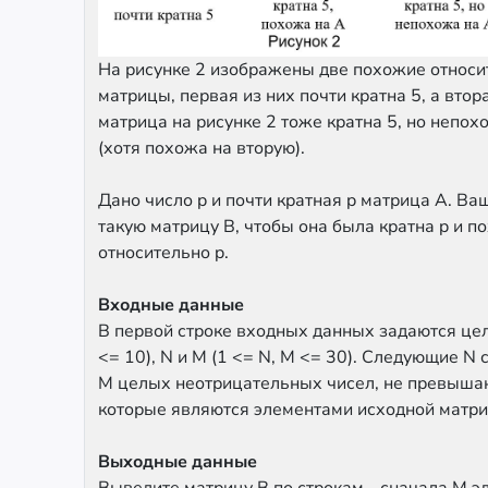
На рисунке 2 изображены две похожие относи
матрицы, первая из них почти кратна 5, а втор
матрица на рисунке 2 тоже кратна 5, но непох
(хотя похожа на вторую).
Дано число p и почти кратная p матрица A. Ва
такую матрицу B, чтобы она была кратна p и п
относительно p.
Входные данные
В первой строке входных данных задаются цел
<= 10), N и M (1 <= N, M <= 30). Следующие N 
M целых неотрицательных чисел, не превыша
которые являются элементами исходной матри
Выходные данные