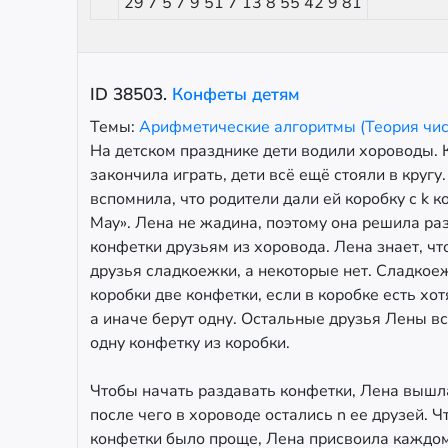
29 7 5 7 9 51 7 13 8 55 42 9 81
ID
38503
.
Конфеты детям
Темы:
Арифметические алгоритмы (Теория чи
На детском празднике дети водили хороводы. 
закончила играть, дети всё ещё стояли в кругу.
вспомнила, что родители дали ей коробку с k 
May». Лена не жадина, поэтому она решила раз
конфетки друзьям из хоровода. Лена знает, чт
друзья сладкоежки, а некоторые нет. Сладкоеж
коробки две конфетки, если в коробке есть хот
а иначе берут одну. Остальные друзья Лены вс
одну конфетку из коробки.
Чтобы начать раздавать конфетки, Лена вышла
после чего в хороводе остались n ее друзей. 
конфетки было проще, Лена присвоила каждом