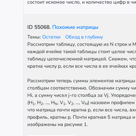
состоит искомое число, и количество цифр в чи
ID
55068
.
Похожие матрицы
Темы:
Остатки
Обход в глубину
Рассмотрим таблицу, состоящую из N строк и M
каждой ячейке такой таблицы стоит целое чис
таблицу целочисленной матрицей. Скажем, что
кратна чиcлу p, если все числа в ее ячейках кр
Рассмотрим теперь суммы элементов матрицы 
столбцам соответственно. Обозначим сумму чис
Hi, а сумму чисел j-го столбца за Vj. Упорядо
(H
, H
, …, H
, V
, V
, …, V
) назовем профилем
1
2
N
1
2
M
что матрица почти кратна p, если все числа, в
профиль, кратны p. Почти кратная 5 матрица 
изображены на рисунке 1.