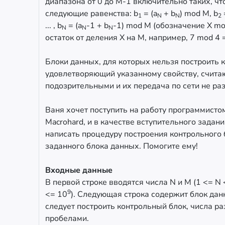
диапазона от 0 до M-1 включительно таких, ч
следующие равенства: b
= (a
+ b
) mod M, b
1
N
N
2
... , b
= (a
-1 + b
-1) mod M (обозначение X m
N
N
N
остаток от деления X на M, например, 7 mod 4 =
Блоки данных, для которых нельзя построить 
удовлетворяющий указанному свойству, счита
подозрительными и их передача по сети не ра
Ваня хочет поступить на работу программисто
Macrohard, и в качестве вступительного задан
написать процедуру построения контрольного 
заданного блока данных. Помогите ему!
Входные данные
В первой строке вводятся числа N и M (1 <= N
9
<= 10
). Следующая строка содержит блок дан
следует построить контрольный блок, числа р
пробелами.