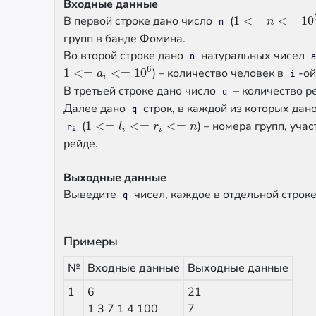
Входные данные
В первой строке дано число
(
1
<
=
<
=
10
1
<=
n
<=
10
5
n
n
групп в банде Фомина.
Во второй строке дано
натуральных чисел
n
a
6
1
<
=
<
=
10
) – количество человек в
-ой
1
<=
a
i
<=
10
6
a
i
i
В третьей строке дано число
– количество р
q
Далее дано
строк, в каждой из которых дан
q
(
1
<
=
<
=
<
=
) – номера групп, уч
1
<=
l
i
<=
r
i
<=
n
l
r
n
r
i
i
i
рейде.
Выходные данные
Выведите
чисел, каждое в отдельной строке 
q
Примеры
№
Входные данные
Выходные данные
1
6
21
1 3 7 1 4 100
7