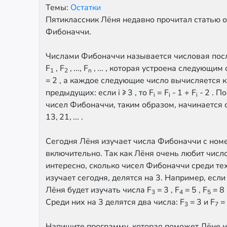
Темы:
Остатки
Пятиклассник Лёня недавно прочитал статью о
Фибоначчи.
Числами Фибоначчи называется числовая пос
F
, F
, ..., F
, ... , которая устроена следующим
1
2
n
= 2 , а каждое следующие число вычисляется 
предыдущих: если i ≥ 3 , то F
= F
- 1 + F
- 2 . П
i
i
i
чисел Фибоначчи, таким образом, начинается с ч
13, 21, ... .
Сегодня Лёня изучает числа Фибоначчи с номер
включительно. Так как Лёня очень любит число
интересно, сколько чисел Фибоначчи среди тех
изучает сегодня, делятся на 3. Например, если L
Лёня будет изучать числа F
= 3 , F
= 5 , F
= 8 
3
4
5
Среди них на 3 делятся два числа: F
= 3 и F
= 
3
7
Напишите программу, которая поможет Лёне н