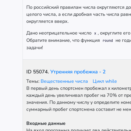
По российский правилам числа округляются д
целого числа, а если дробная часть числа равн
округляется вверх.
Дано неотрицательное число
, округлите ег
x
Обратите внимание, что функция
не годи
round
задачи!
ID
55074
.
Утренняя пробежка - 2
Темы:
Вещественные числа
Цикл while
В первый день спортсмен пробежал x километр
каждый день увеличивал пробег на 70% от п
значения. По данному числу y определите номе
суммарный пробег спортсмена составит не мен
Входные данные
На вход программа получает два действительны