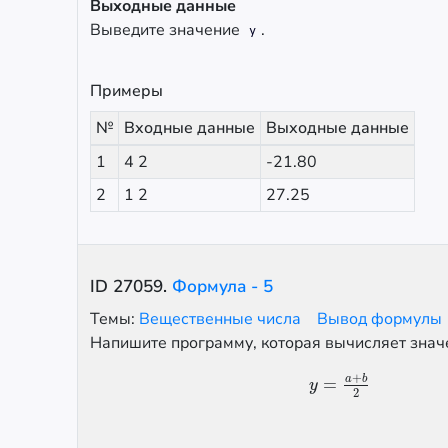
Выходные данные
Выведите значение
.
y
Примеры
№
Входные данные
Выходные данные
1
4 2
-21.80
2
1 2
27.25
ID
27059
.
Формула - 5
Темы:
Вещественные числа
Вывод формулы
Напишите программу, которая вычисляет зна
+
a
b
=
y
=
a
+
b
2
y
2