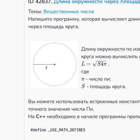
ID
42837
.
Длина окружности через площад
Темы:
Вещественные числа
Напишите программу, которая вычисляет длин
через площадь круга.
Длину окружности по из
круга можно вычислить 
−
−
−
√
=
4
,
L
=
S
4
π
L
S
π
где
- число пи;
π
π
- площадь круга.
S
S
Вы можете использовать встроенные констант
точного значения числа Пи.
На
С++
необходимо в начале программы пропи
#define _USE_MATH_DEFINES