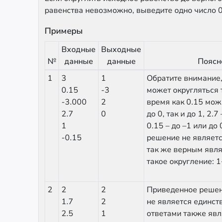
равенства невозможно, выведите одно число 0
Примеры
Входные
Выходные
№
данные
данные
Поясн
1
3
1
Обратите внимание,
0.15
-3
может округляться т
-3.000
2
время как 0.15 мож
2.7
0
до 0, так и до 1, 2.7 
1
0.15 – до –1 или до
-0.15
решение не являет
так же верным явля
такое округление: 
2
2
2
Приведенное реше
1.7
2
не является единс
2.5
1
ответами также яв