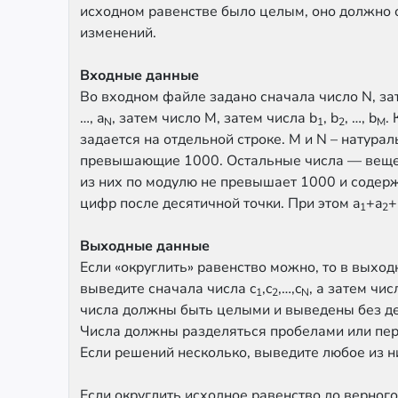
исходном равенстве было целым, оно должно 
изменений.
Входные данные
Во входном файле задано сначала число N, за
…, a
, затем число M, затем числа b
, b
, …, b
.
N
1
2
M
задается на отдельной строке. M и N – натурал
превышающие 1000. Остальные числа — веще
из них по модулю не превышает 1000 и содерж
цифр после десятичной точки. При этом a
+a
+
1
2
Выходные данные
Если «округлить» равенство можно, то в выхо
выведите сначала числа c
,c
,…,c
, а затем чис
1
2
N
числа должны быть целыми и выведены без де
Числа должны разделяться пробелами или пер
Если решений несколько, выведите любое из н
Если округлить исходное равенство до верног