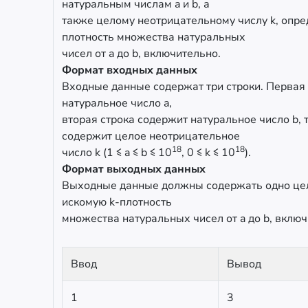
натуральным числам a и b, а
также целому неотрицательному числу k, опре
плотность множества натуральных
чисел от a до b, включительно.
Формат входных данных
Входные данные содержат три строки. Первая
натуральное число a,
вторая строка содержит натуральное число b, 
содержит целое неотрицательное
18
18
число k (1 ≤ a ≤ b ≤ 10
, 0 ≤ k ≤ 10
).
Формат выходных данных
Выходные данные должны содержать одно цел
искомую k-плотность
множества натуральных чисел от a до b, включ
Ввод
Вывод
1
3