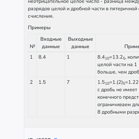
неотрицательное целое число - разница межд
разрядов целой и дробной части в пятеричной
счисления.
Примеры
Входные
Выходные
№
данные
данные
Прим
1
8.4
1
8.4
=13.2
, кол
10
5
целой части на 1
больше, чем дро
2
1.5
7
1.5
=1.(2)
=1.2
10
5
с дробь не имеет
конечного предст
ограничиваем дл
8 дробными разр