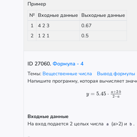
Пример
№
Входные данные
Выходные данные
1
4 2 3
0.67
2
1 2 1
0.5
ID
27060
.
Формула - 4
Темы:
Вещественные числа
Вывод формулы
Напишите программу, которая вычисляет зна
+
2
⋅
a
b
=
5.45
⋅
y
=
5.45
⋅
a
+
2
⋅
b
2
−
a
y
2
−
a
Входные данные
На вход подается 2 целых числа
(a>2) и
.
a
b