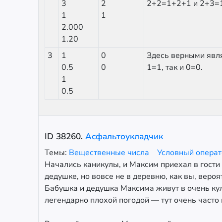
3
2
2+2=1+2+1 и 2+3=
1
1
2.000
1.20
3
1
0
Здесь верными явля
0.5
0
1=1, так и 0=0.
1
0.5
ID
38260
.
Асфальтоукладчик
Темы:
Вещественные числа
Условный опера
Начались каникулы, и Максим приехал в гости
дедушке, но вовсе не в деревню, как вы, вероя
Бабушка и дедушка Максима живут в очень ку
легендарно плохой погодой — тут очень часто 