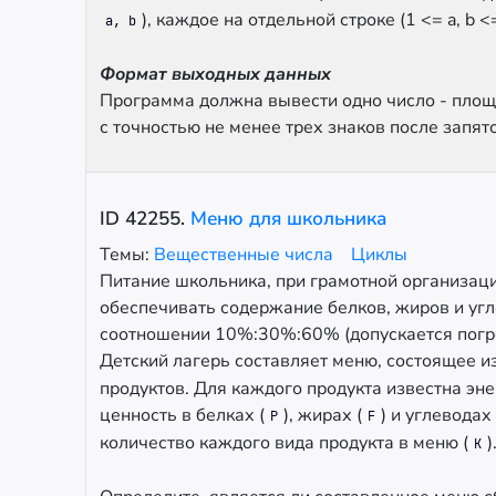
), каждое на отдельной строке (1 <= a, b <
a, b
Формат выходных данных
Программа должна вывести одно число - площ
с точностью не менее трех знаков после запят
ID
42255
.
Меню для школьника
Темы:
Вещественные числа
Циклы
Питание школьника, при грамотной организац
обеспечивать содержание белков, жиров и угл
соотношении 10%:30%:60% (допускается погре
Детский лагерь составляет меню, состоящее и
продуктов. Для каждого продукта известна эн
ценность в белках (
), жирах (
) и углеводах 
P
F
количество каждого вида продукта в меню (
)
K