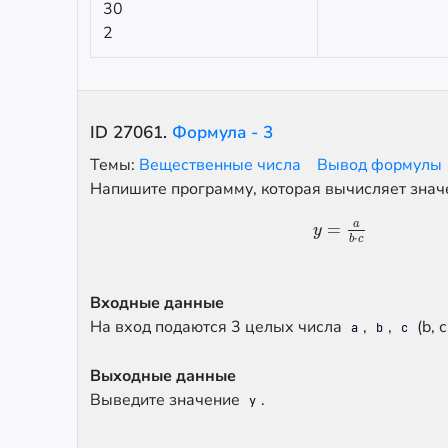
30
2
ID
27061
.
Формула - 3
Темы:
Вещественные числа
Вывод формулы
Напишите программу, которая вычисляет зна
a
=
y
=
a
b
⋅
c
y
⋅
b
c
Входные данные
На вход подаются 3 целых числа
,
,
(b, с
a
b
c
Выходные данные
Выведите значение
.
y