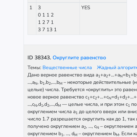
1
3
YES
0 1 1 2
1 2 7 1
3 7 13 1
ID
38343
.
Округлите равенство
Темы:
Вещественные числа
Жадный алгори
Дано верное равенство вида a
+a
+…+a
=b
+b
1
2
N
1
…,a
, b
,b
,…,b
– некоторые действительные (н
N
1
2
M
целые) числа. Требуется «округлить» это равенс
новое верное равенство c
+c
+…+c
=d
+d
+…+
1
2
N
1
2
…,c
,d
,d
,…,d
— целые числа, и при этом c
по
N
1
2
M
1
округлением числа a
до целого вверх или вниз
1
число 1.7 разрешается округлить как до 1, так и
получено округлением a
, …, c
– округлением 
2
N
округлением b
, …, d
– округлением b
. Если 
1
M
M