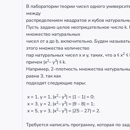
В лаборатории теории чисел одного университ
между
распределением квадратов и кубов натуральны
Пусть задано целое неотрицательное число k.
множество натуральных
чисел от a до b, включительно. Будем называт
этого множества количество
2
пар натуральных чисел x и y, таких, что a ≤ x
≤ 
2
3
причем |x
– y
| ≤ k.
Например, 2-плотность множества натуральных
равна 3, так как
подходят следующие пары:
2
3
x = 1, y = 1, |x
– y
| = |1 – 1| = 0;
2
3
x = 3, y = 2, |x
– y
| = |9 – 8| = 1;
2
3
x = 5, y = 3, |x
– y
| = |25 – 27| = 2.
Требуется написать программу, которая по за