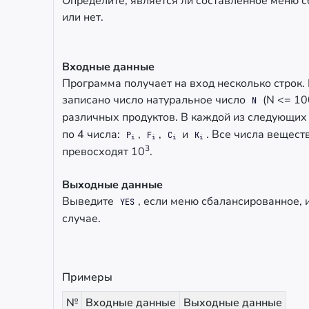
Определите, является ли составленное меню 
или нет.
Входные данные
Программа получает на вход несколько строк. 
записано число натуральное число
(N <= 10
N
различных продуктов. В каждой из следующи
по 4 числа:
,
,
и
. Все числа вещест
P
F
C
K
i
i
i
i
3
превосходят 10
.
Выходные данные
Выведите
, если меню сбалансированное, 
YES
случае.
Примеры
№
Входные данные
Выходные данные