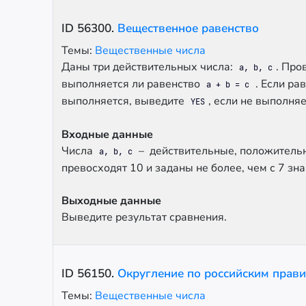
ID
56300
.
Вещественное равенство
Темы:
Вещественные числа
Даны три действительных числа:
. Про
a, b, c
выполняется ли равенство
. Если ра
a + b = c
выполняется, выведите
, если не выполня
YES
Входные данные
Числа
– действительные, положительн
a, b, c
превосходят 10 и заданы не более, чем с 7 зна
Выходные данные
Выведите результат сравнения.
ID
56150
.
Округление по российским прав
Темы:
Вещественные числа