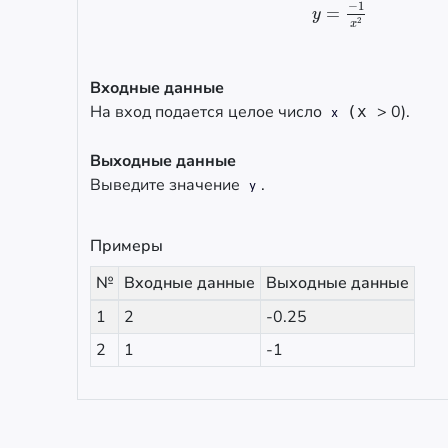
−
1
=
y
=
−
1
x
2
y
2
x
Входные данные
На вход подается целое число
> 0).
(x
x
Выходные данные
Выведите значение
.
y
Примеры
№
Входные данные
Выходные данные
1
2
-0.25
2
1
-1