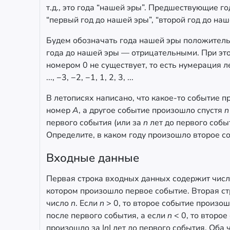
т.д., это года “нашей эры”. Предшествующие г
“первый год до нашей эры”, “второй год до наше
Будем обозначать года нашей эры положитель
года до нашей эры — отрицательными. При это
номером 0 не существует, то есть нумерация ле
..., −3, −2, −1, 1, 2, 3, ...
В летописях написано, что какое-то событие п
номер
A
, а другое событие произошло спустя
n
первого события (или за
n
лет до первого событ
Определите, в каком году произошло второе с
Входные данные
Первая строка входных данных содержит чис
котором произошло первое событие. Вторая с
число
n
. Если
n
> 0, то второе событие произо
после первого события, а если
n
< 0, то второе
произошло за |
n
| лет до первого события. Оба 