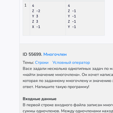
1
4

4

Z -2

Z -1

Y 3

Y -1

Z 3

Z -1

Y -1
ID
55699
.
Многочлен
Темы:
Строки
Условный оператор
Васе задали несколько однотипных задач по м
«найти значение многочлена». Он хочет напис
которая по заданному многочлену и значению 
ответ. Напишите такую программу!
Входные данные
В первой строке входного файла записан мног
суммы одночленов. Между одночленами находи