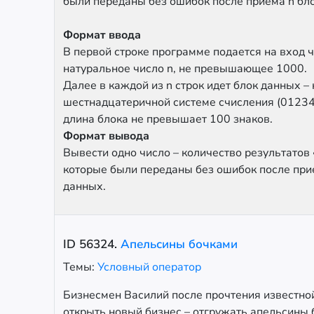
были переданы без ошибок после приема n бл
Формат ввода
В первой строке программе подается на вход 
натуральное число n, не превышающее 1000.
Далее в каждой из n строк идет блок данных –
шестнадцатеричной системе счисления (012
длина блока не превышает 100 знаков.
Формат вывода
Вывести одно число – количество результатов 
которые были переданы без ошибок после при
данных.
ID
56324
.
Апельсины бочками
Темы:
Условный оператор
Бизнесмен Василий после прочтения известно
открыть новый бизнес – отгружать апельсины 