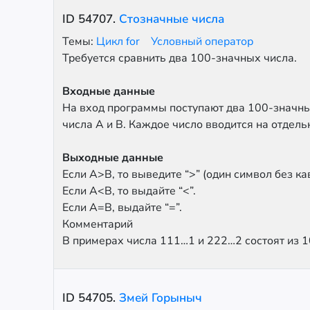
ID
54707
.
Стозначные числа
Темы:
Цикл for
Условный оператор
Требуется сравнить два 100-значных числа.
Входные данные
На вход программы поступают два 100-значн
числа A и B. Каждое число вводится на отдель
Выходные данные
Если A>B, то выведите “>” (один символ без ка
Если A<B, то выдайте “<”.
Если A=B, выдайте “=”.
Комментарий
В примерах числа 111…1 и 222…2 состоят из 1
ID
54705
.
Змей Горыныч