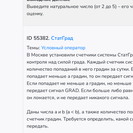
Выведите натуральное число (от 2 до 5) – его 
оценку.
ID
55382
.
СтатГрад
Темы:
Условный оператор
В Москве установили счетчики системы СтатГр
контроля над силой града. Каждый счетчик си
количество попаданий в него градин за сутки. 
попадает меньше a градин, то он передает си
Если попадает не меньше a градин, но меньше b
передает сигнал GRAD. Если больше либо равно
он ломается, и не передает никакого сигнала.
Даны числа a и b (a < b), а также количество п
счетчик градин. Требуется определить, какой 
передать.