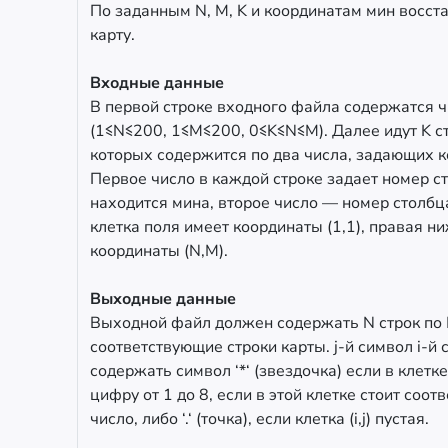
По заданным N, M, K и координатам мин восст
карту.
Входные данные
В первой строке входного файла содержатся ч
(1≤N≤200, 1≤M≤200, 0≤K≤N≤M). Далее идут K ст
которых содержится по два числа, задающих 
Первое число в каждой строке задает номер ст
находится мина, второе число — номер столбц
клетка поля имеет координаты (1,1), правая 
координаты (N,M).
Выходные данные
Выходной файл должен содержать N строк по
соответствующие строки карты. j-й символ i-й
содержать символ ‘*‘ (звездочка) если в клетке (
цифру от 1 до 8, если в этой клетке стоит соо
число, либо ‘.‘ (точка), если клетка (i,j) пустая.