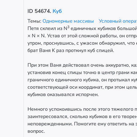
ID
54674
.
Куб
Темы:
Одномерные массивы
Условный опер
3
Петя склеил из N
единичных кубиков большой
× N × N. Устав от этой сложной работы, он отпр
утром, проснувшись, с ужасом обнаружил, что
брат Ваня K раз проткнул куб спицей.
При этом Ваня действовал очень аккуратно, к
установив конец спицы точно в центр грани ка
граничного единичного кубика, он протыкал к
соответствующей оси координат, при этом цел
кубиков оказывался испорчен.
Немного успокоившись после этого тяжелого п
заинтересовался, сколько кубиков в его творе
неповрежденными. Помогите ему ответить на 
вопрос.