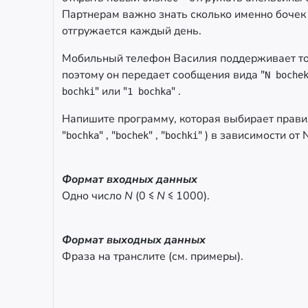
Партнерам важно знать сколько именно бочек
отгружается каждый день.
Мобильный телефон Василия поддерживает то
поэтому он передает сообщения вида "
N boche
" или "
" .
bochki
1 bochka
Напишите программу, которая выбирает прави
"
" , "
" , "
" ) в зависимости от 
bochka
bochek
bochki
Формат входных данных
Одно число
N
(0 ≤
N
≤ 1000).
Формат выходных данных
Фраза на транслите (см. примеры).