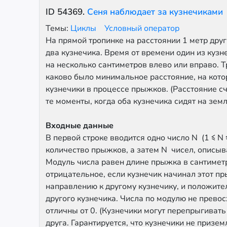
ID
54369
.
Сеня наблюдает за кузнечиками
Темы:
Циклы
Условный оператор
На прямой тропинке на расстоянии 1 метр друг 
два кузнечика. Время от времени один из кузн
на несколько сантиметров влево или вправо. Т
каково было минимальное расстояние, на кот
кузнечики в процессе прыжков. (Расстояние сч
те моменты, когда оба кузнечика сидят на земл
Входные данные
В первой строке вводится одно число N (1 ≤ N 
количество прыжков, а затем N чисел, описы
Модуль числа равен длине прыжка в сантимет
отрицательное, если кузнечик начинал этот п
направлению к другому кузнечику, и положител
другого кузнечика. Числа по модулю не превос
отличны от 0. (Кузнечики могут перепрыгивать
друга. Гарантируется, что кузнечики не призем