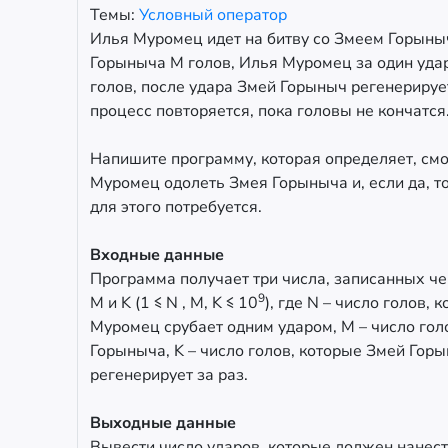
Темы:
Условный оператор
Илья Муромец идет на битву со Змеем Горыны
Горыныча М голов, Илья Муромец за один удар
голов, после удара Змей Горыныч регенерируе
процесс повторяется, пока головы не кончатся
Напишите программу, которая определяет, см
Муромец одолеть Змея Горыныча и, если да, т
для этого потребуется.
Входные данные
Программа получает три числа, записанных че
9
M и K (1 ≤ N , M, K ≤ 10
), где N – число голов,
Муромец срубает одним ударом, M – число гол
Горыныча, K – число голов, которые Змей Гор
регенерирует за раз.
Выходные данные
Вывести число ударов, которые должен нанес