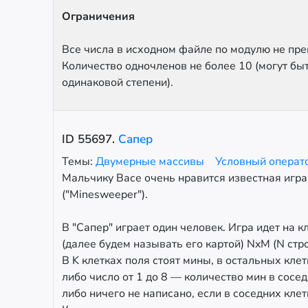
Ограничения
Все числа в исходном файле по модулю не пре
Количество одночленов не более 10 (могут бы
одинаковой степени).
ID
55697
.
Сапер
Темы:
Двумерные массивы
Условный операт
Мальчику Васе очень нравится известная игра
("Minesweeper").
В "Сапер" играет один человек. Игра идет на к
(далее будем называть его картой) NxM (N стро
В K клетках поля стоят мины, в остальных кле
либо число от 1 до 8 — количество мин в сосед
либо ничего не написано, если в соседних клет